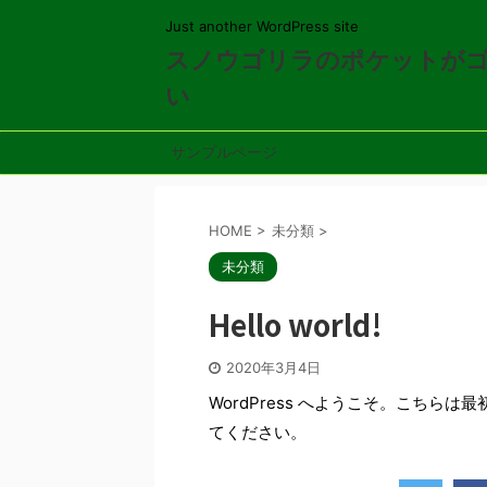
Just another WordPress site
スノウゴリラのポケットが
い
サンプルページ
HOME
>
未分類
>
未分類
Hello world!
2020年3月4日
WordPress へようこそ。こち
てください。