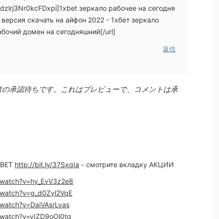
dzlrj3Nr0kcFDxpl]1xbet зеркало рабочее на сегодня
версия скачать на айфон 2022 - 1хбет зеркало
бочий домен на сегодняшний[/url]
返信
者の承認待ちです。これはプレビューで、コメントは承
ХBET
http://bit.ly/37SxqIa
- смотрите вкладку АКЦИИ
/watch?v=hy_EvV3z2e8
/watch?v=g_d0Zyl2VqE
/watch?v=DaiVAsrLvas
/watch?v=vIZD9oOl0tg