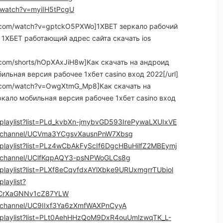
/watch?v=myiIH5tPcgU
e.com/watch?v=gptckO5PXWo]1XBET зеркало рабочий
 1ХБЕТ работающий адрес сайта скачать ios
e.com/shorts/hOpXAxJiH8w]Как скачать на андроид
ильная версия рабочее 1хбет casino вход 2022[/url]
e.com/watch?v=OwgXtmG_Mp8]Как скачать на
ркало мобильная версия рабочее 1хбет casino вход
/playlist?list=PLd_kvbXn-jmybvGD593IrePywaLXUIxVE
m/channel/UCVma3YCgsvXausnPnW7Xbsg
/playlist?list=PLz4wCbAkFyScIf6DgcHBuHilfZ2MBEymj
m/channel/UClfKqpAQY3-psNPWoGLCs8g
playlist?list=PLXf8eCqvfdxAYlXbke9URUxmgrrTUbiol
laylist?
r1CrXaGNNv1cZ87YLW
m/channel/UC9IIxf3Ya6zXmfWAXPnCyyA
/playlist?list=PLt0AehHHzQoM9DxR4ouUmlzwqTK_L-