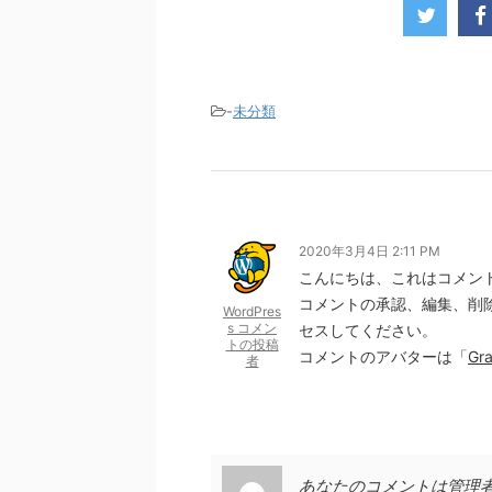
-
未分類
2020年3月4日 2:11 PM
こんにちは、これはコメン
コメントの承認、編集、削
WordPres
s コメン
セスしてください。
トの投稿
コメントのアバターは「
Gra
者
あなたのコメントは管理