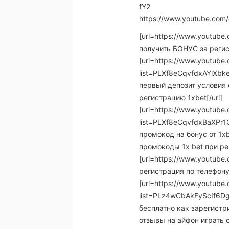
fY2
https://www.youtube.co
[url=https://www.youtub
получить БОНУС за регис
[url=https://www.youtube.
list=PLXf8eCqvfdxAYlXbk
первый депозит условия 
регистрацию 1xbet[/url]
[url=https://www.youtube.
list=PLXf8eCqvfdxBaXPr
промокод на бонус от 1xb
промокоды 1x bet при рег
[url=https://www.youtu
регистрация по телефону 
[url=https://www.youtube.
list=PLz4wCbAkFyScIf6D
бесплатно как зарегистр
отзывы на айфон играть о